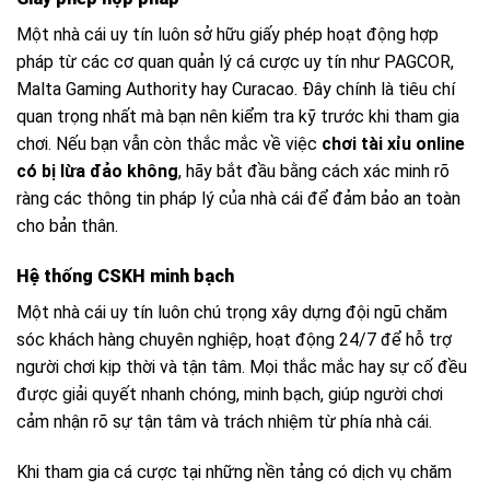
Một nhà cái uy tín luôn sở hữu giấy phép hoạt động hợp
pháp từ các cơ quan quản lý cá cược uy tín như PAGCOR,
Malta Gaming Authority hay Curacao. Đây chính là tiêu chí
quan trọng nhất mà bạn nên kiểm tra kỹ trước khi tham gia
chơi. Nếu bạn vẫn còn thắc mắc về việc
chơi tài xỉu online
có bị lừa đảo không
, hãy bắt đầu bằng cách xác minh rõ
ràng các thông tin pháp lý của nhà cái để đảm bảo an toàn
cho bản thân.
Hệ thống CSKH minh bạch
Một nhà cái uy tín luôn chú trọng xây dựng đội ngũ chăm
sóc khách hàng chuyên nghiệp, hoạt động 24/7 để hỗ trợ
người chơi kịp thời và tận tâm. Mọi thắc mắc hay sự cố đều
được giải quyết nhanh chóng, minh bạch, giúp người chơi
cảm nhận rõ sự tận tâm và trách nhiệm từ phía nhà cái.
Khi tham gia cá cược tại những nền tảng có dịch vụ chăm