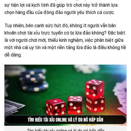
sự tiện lợi và kịch tính đã giúp trò chơi này trở thành lựa
chọn hàng đầu của đông đảo người yêu thích cá cược.
Tuy nhiên, bên cạnh sức hút đó, không ít người vẫn băn
khoăn chơi tài xỉu trực tuyến có bị lừa đảo không? Đặc biệt
là với người chơi mới, thiếu kinh nghiệm, việc phân biệt giữa
một nhà cái uy tín và một nền tảng lừa đảo là điều không hề
dễ dàng.
Tìm hiểu tài xỉu online và lý do nó hấp dẫn