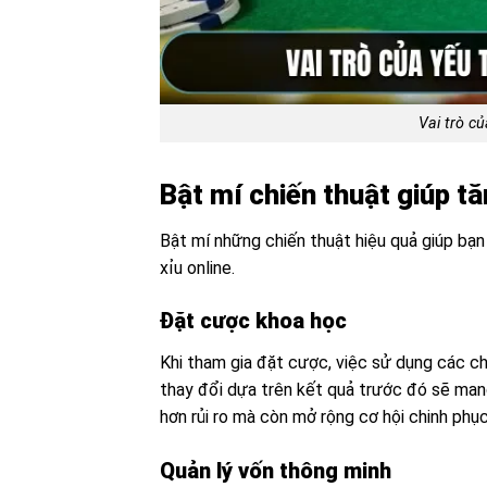
Vai trò c
Bật mí chiến thuật giúp tăn
Bật mí những chiến thuật hiệu quả giúp bạn 
xỉu online.
Đặt cược khoa học
Khi tham gia đặt cược, việc sử dụng các ch
thay đổi dựa trên kết quả trước đó sẽ mang
hơn rủi ro mà còn mở rộng cơ hội chinh phục
Quản lý vốn thông minh