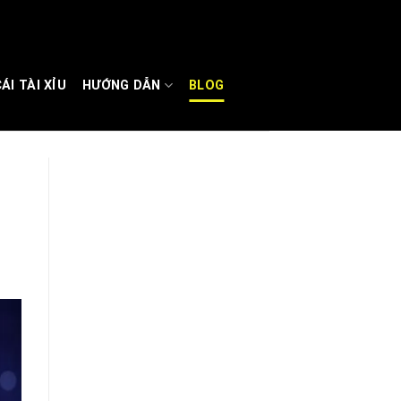
ÁI TÀI XỈU
HƯỚNG DẪN
BLOG