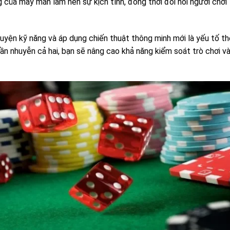
của may mắn làm nên sự kịch tính, đồng thời đòi hỏi người chơi
 luyện kỹ năng và áp dụng chiến thuật thông minh mới là yếu tố t
uần nhuyễn cả hai, bạn sẽ nâng cao khả năng kiểm soát trò chơi v