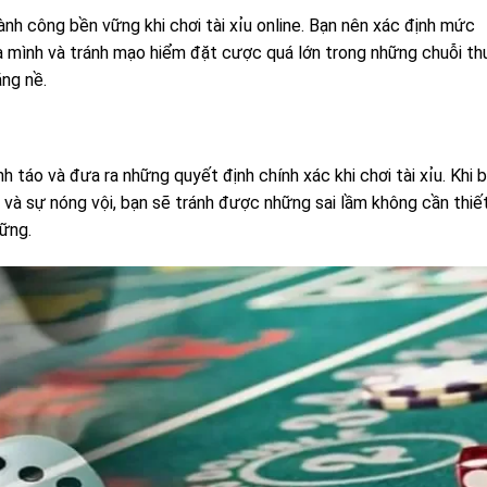
hành công bền vững khi chơi tài xỉu online. Bạn nên xác định mức
ủa mình và tránh mạo hiểm đặt cược quá lớn trong những chuỗi th
ặng nề.
h táo và đưa ra những quyết định chính xác khi chơi tài xỉu. Khi 
và sự nóng vội, bạn sẽ tránh được những sai lầm không cần thiế
vững.