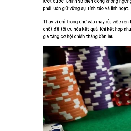
lượt cược. Chính sự biến động không ngừng 
phải luôn giữ vững sự tỉnh táo và linh hoạt.
Thay vì chỉ trông chờ vào may rủi, việc rèn
chốt để tối ưu hóa kết quả. Khi kết hợp nh
gia tăng cơ hội chiến thắng bền lâu.