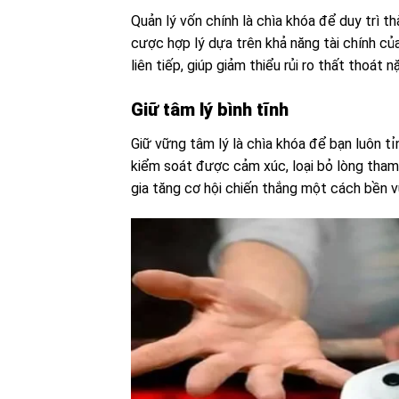
Quản lý vốn chính là chìa khóa để duy trì t
cược hợp lý dựa trên khả năng tài chính c
liên tiếp, giúp giảm thiểu rủi ro thất thoát n
Giữ tâm lý bình tĩnh
Giữ vững tâm lý là chìa khóa để bạn luôn tỉn
kiểm soát được cảm xúc, loại bỏ lòng tham 
gia tăng cơ hội chiến thắng một cách bền 