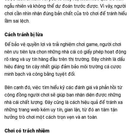
ngẫu nhiên và không thể dự đoán trước được. Vì vậy, người
chơi cần nhìn nhận đúng bản chất của trò chơi để tránh hiểu
lầm sai lệch.
Cách tránh bị lừa
Để bảo vệ quyền lợi và trải nghiệm chơi game, người chơi
nên ưu tiên lựa chọn những nhà cái có giấy phép hoạt động
rõ ràng và uy tín hàng đầu trên thị trường. Đây chính là dấu
hiệu đáng tin cậy nhất giúp đảm bảo môi trường cá cược
minh bạch và công bằng tuyệt đối.
Bên cạnh đó, việc tìm hiểu kỹ các đánh giá và phản hồi từ
cộng đồng người chơi sẽ giúp bạn nhận diện được những
nhà cái chất lượng. Đây cũng là cách hiệu quả để tránh xa
những trang web kém uy tín, gian lận, từ đó an tâm tận
hưởng trò chơi một cách trọn vẹn và an toàn.
Chơi có trách nhiệm