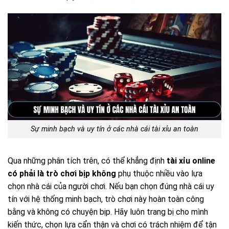
Sự minh bạch và uy tín ở các nhà cái tài xỉu an toàn
Qua những phân tích trên, có thể khẳng định
tài xỉu online
có phải là trò chơi bịp không
phụ thuộc nhiều vào lựa
chọn nhà cái của người chơi. Nếu bạn chọn đúng nhà cái uy
tín với hệ thống minh bạch, trò chơi này hoàn toàn công
bằng và không có chuyện bịp. Hãy luôn trang bị cho mình
kiến thức, chọn lựa cẩn thận và chơi có trách nhiệm để tận