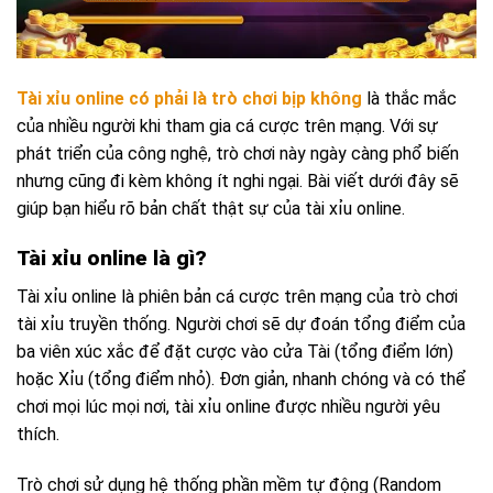
Tài xỉu online có phải là trò chơi bịp không
là thắc mắc
của nhiều người khi tham gia cá cược trên mạng. Với sự
phát triển của công nghệ, trò chơi này ngày càng phổ biến
nhưng cũng đi kèm không ít nghi ngại. Bài viết dưới đây sẽ
giúp bạn hiểu rõ bản chất thật sự của tài xỉu online.
Tài xỉu online là gì?
Tài xỉu online là phiên bản cá cược trên mạng của trò chơi
tài xỉu truyền thống. Người chơi sẽ dự đoán tổng điểm của
ba viên xúc xắc để đặt cược vào cửa Tài (tổng điểm lớn)
hoặc Xỉu (tổng điểm nhỏ). Đơn giản, nhanh chóng và có thể
chơi mọi lúc mọi nơi, tài xỉu online được nhiều người yêu
thích.
Trò chơi sử dụng hệ thống phần mềm tự động (Random