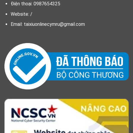
Điện thoại: 0987654325
Website: /
Email:
taixiuonlinecymru@gmail.com