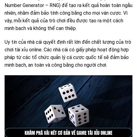
Number Generator – RNG) để tạo ra kết quả hoàn toàn ngẫu
nhiên, nhằm đảm bảo tính công bằng cho mọi ván cược. Vì
vậy, mỗi kết quả của trò chơi đều được tạo ra một cách
minh bạch và không thể can thiệp.
Uy tín của nhà cái quyết định rất lớn đến chất lượng của trò
chơi tài xỉu online. Các nhà cái có giấy phép hoạt động hợp
pháp từ các tổ chức quản lý cá cược quốc tế sẽ đảm bảo
minh bạch, an toàn và công bằng cho người chơi.