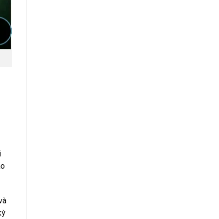
i
ảo
và
kỳ