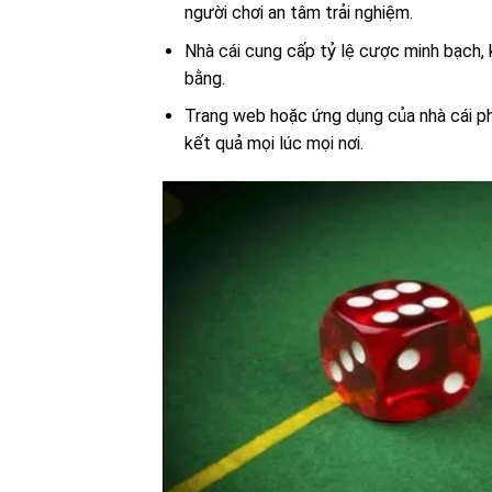
người chơi an tâm trải nghiệm.
Nhà cái cung cấp tỷ lệ cược minh bạch, 
bằng.
Trang web hoặc ứng dụng của nhà cái phả
kết quả mọi lúc mọi nơi.