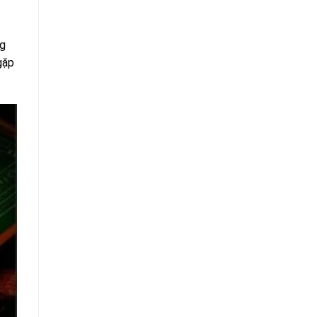
ng
gặp