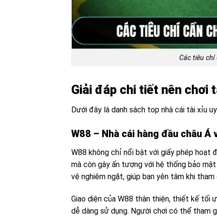
Các tiêu chí
Giải đáp chi tiết nên chơi t
Dưới đây là danh sách top nhà cái tài xỉu u
W88 – Nhà cái hàng đầu châu Á vớ
W88 không chỉ nổi bật với giấy phép hoạt 
mà còn gây ấn tượng với hệ thống bảo mật t
vệ nghiêm ngặt, giúp bạn yên tâm khi tham 
Giao diện của W88 thân thiện, thiết kế tối
dễ dàng sử dụng. Người chơi có thể tham gi