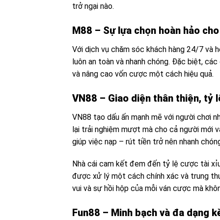
trở ngại nào.
M88 – Sự lựa chọn hoàn hảo cho 
Với dịch vụ chăm sóc khách hàng 24/7 và 
luôn an toàn và nhanh chóng. Đặc biệt, các
và nâng cao vốn cược một cách hiệu quả.
VN88 – Giao diện thân thiện, tỷ 
VN88 tạo dấu ấn mạnh mẽ với người chơi nhờ
lại trải nghiệm mượt mà cho cả người mới v
giúp việc nạp – rút tiền trở nên nhanh chóng,
Nhà cái cam kết đem đến tỷ lệ cược tài x
được xử lý một cách chính xác và trung th
vui và sự hồi hộp của mỗi ván cược mà không
Fun88 – Minh bạch và đa dạng kè