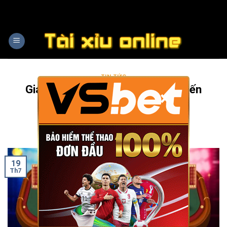
Bỏ
qua
nội
dung
TIN TỨC
Giải Đáp Làm Sao Để Nhận Khuyến
×
Mãi Khi Chơi Tài Xỉu?
ĐĂNG VÀO
THÁNG 7 19, 2025
BỞI
SEO
19
Th7