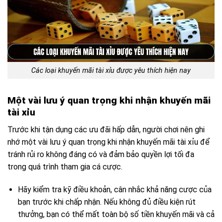
Các loại khuyến mãi tài xỉu được yêu thích hiện nay
Một vài lưu ý quan trọng khi nhận khuyến mãi
tài xỉu
Trước khi tận dụng các ưu đãi hấp dẫn, người chơi nên ghi
nhớ một vài lưu ý quan trọng khi nhận khuyến mãi tài xỉu để
tránh rủi ro không đáng có và đảm bảo quyền lợi tối đa
trong quá trình tham gia cá cược.
Hãy kiểm tra kỹ điều khoản, cân nhắc khả năng cược của
bạn trước khi chấp nhận. Nếu không đủ điều kiện rút
thưởng, bạn có thể mất toàn bộ số tiền khuyến mãi và cả