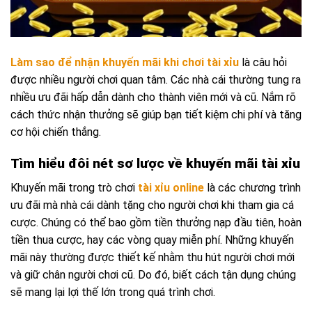
Làm sao để nhận khuyến mãi khi chơi tài xỉu
là câu hỏi
được nhiều người chơi quan tâm. Các nhà cái thường tung ra
nhiều ưu đãi hấp dẫn dành cho thành viên mới và cũ. Nắm rõ
cách thức nhận thưởng sẽ giúp bạn tiết kiệm chi phí và tăng
cơ hội chiến thắng.
Tìm hiểu đôi nét sơ lược về khuyến mãi tài xỉu
Khuyến mãi trong trò chơi
tài xỉu online
là các chương trình
ưu đãi mà nhà cái dành tặng cho người chơi khi tham gia cá
cược. Chúng có thể bao gồm tiền thưởng nạp đầu tiên, hoàn
tiền thua cược, hay các vòng quay miễn phí. Những khuyến
mãi này thường được thiết kế nhằm thu hút người chơi mới
và giữ chân người chơi cũ. Do đó, biết cách tận dụng chúng
sẽ mang lại lợi thế lớn trong quá trình chơi.