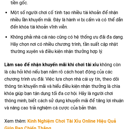
tiền gốc.
Một số người chơi cố tình tạo nhiều tài khoản để nhận
nhiều lần khuyến mãi. Đây là hành vi bị cấm và có thể dẫn
đến khóa tài khoản vĩnh viễn.
Không phải nhà cái nào cũng có hệ thống ưu đãi đa dạng.
Hãy chọn nơi có nhiều chương trình, tần suất cập nhật
thường xuyên và điều kiện nhận thưởng hợp lý.
Làm sao để nhận khuyến mãi khi chơi tài xỉu
không còn
là câu hỏi khó nếu bạn nắm rõ cách hoạt động của các
chương trình ưu đãi. Việc lựa chọn nhà cái uy tín, theo dõi
thông tin khuyến mãi và hiểu điều kiện nhận thưởng là chìa
khóa giúp bạn tận dụng tối đa cơ hội. Hãy là người chơi
thông minh, biết cách sử dụng khuyến mãi để tăng lợi nhuận
và nâng cao trải nghiệm cá cược của bản thân.
Xem thêm:
Kinh Nghiệm Chơi Tài Xỉu Online Hiệu Quả
Giúp Bạn Chiến Thắng