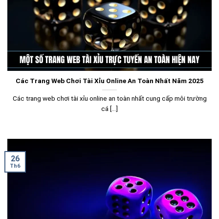
Các Trang Web Chơi Tài Xỉu Online An Toàn Nhất Năm 2025
Các trang web chơi tài xỉu online an toàn nhất cung cấp môi trường
cá [...]
26
Th6