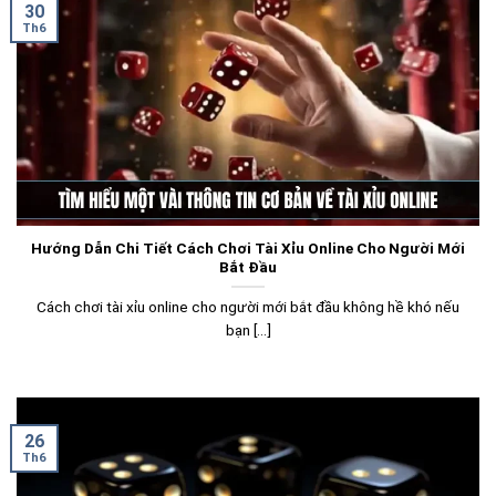
30
Th6
Hướng Dẫn Chi Tiết Cách Chơi Tài Xỉu Online Cho Người Mới
Bắt Đầu
Cách chơi tài xỉu online cho người mới bắt đầu không hề khó nếu
bạn [...]
26
Th6