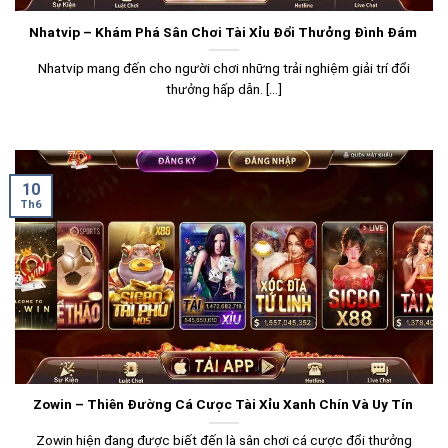
Nhatvip – Khám Phá Sân Chơi Tài Xỉu Đổi Thưởng Đình Đám
Nhatvip mang đến cho người chơi những trải nghiệm giải trí đổi
thưởng hấp dẫn. [...]
10
Th6
Zowin – Thiên Đường Cá Cược Tài Xỉu Xanh Chín Và Uy Tín
Zowin hiện đang được biết đến là sân chơi cá cược đổi thưởng