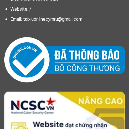
Website: /
Email:
taixiuonlinecymru@gmail.com