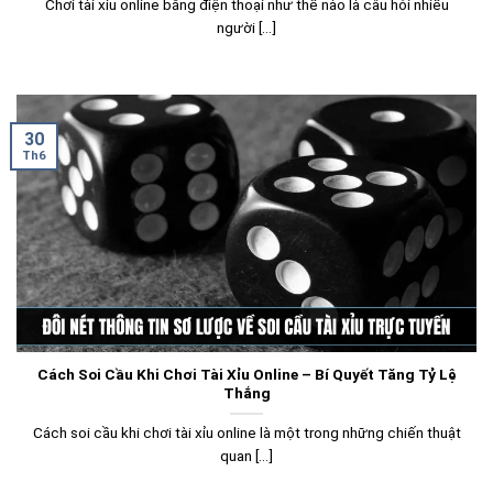
Chơi tài xỉu online bằng điện thoại như thế nào là câu hỏi nhiều
người [...]
30
Th6
Cách Soi Cầu Khi Chơi Tài Xỉu Online – Bí Quyết Tăng Tỷ Lệ
Thắng
Cách soi cầu khi chơi tài xỉu online là một trong những chiến thuật
quan [...]